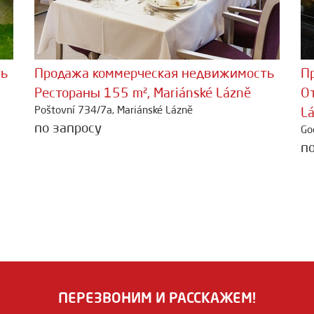
ть
Продажа коммерческая недвижимость
П
Рестораны 155 m², Mariánské Lázně
От
Poštovní 734/7a, Mariánské Lázně
L
по запросу
Go
п
ПЕРЕЗВОНИМ И РАССКАЖЕМ!