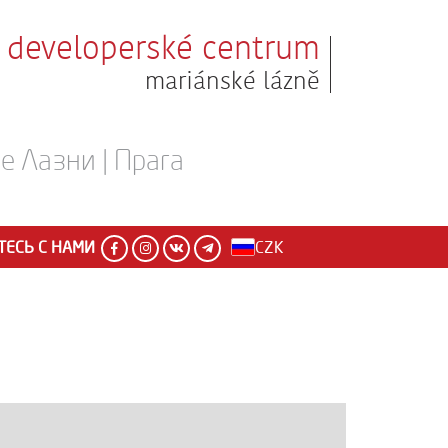
developerské centrum
mariánské lázně
 Лазни | Прага
ЕСЬ С НАМИ
CZK