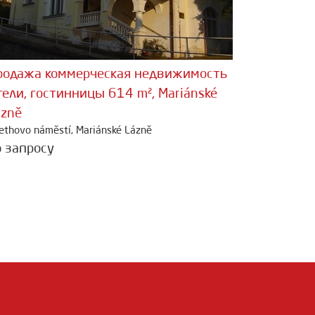
родажа коммерческая недвижимость
ели, гостинницы 614 m², Mariánské
ázně
ethovo náměstí, Mariánské Lázně
о запросу