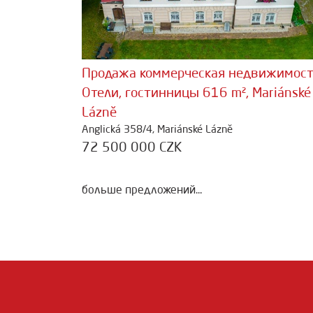
Продажа коммерческая недвижимос
Отели, гостинницы 616 m², Mariánské
Lázně
Anglická 358/4, Mariánské Lázně
72 500 000 CZK
больше предложений...