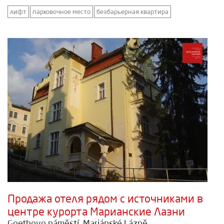
лифт
парковочное место
безбарьерная квартира
Продажа отеля рядом с источниками в
центре курорта Марианские Лазни
Goethovo náměstí, Mariánské Lázně