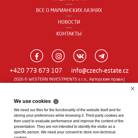
ВСЕ О МАРИАНСКИХ ЛАЗНЯХ
НОВОСТИ
КОНТАКТЫ
+420 773 673 107
info@czech-estate.cz
2026 © WESTERN INVESTMENTS s.r.o., Авторские права |
Real
Чешский
|
English
|
němčina
| SW
man
×
We use cookies
ℹ
We need our files for the functionality of the website itself and for
storing your preferences while browsing it. Third-party cookies are
then used to evaluate performance and improve the content of the
presentation. They are not intended to identify the visitor as a
specific person. We need your consent to store non-technical
cookies.