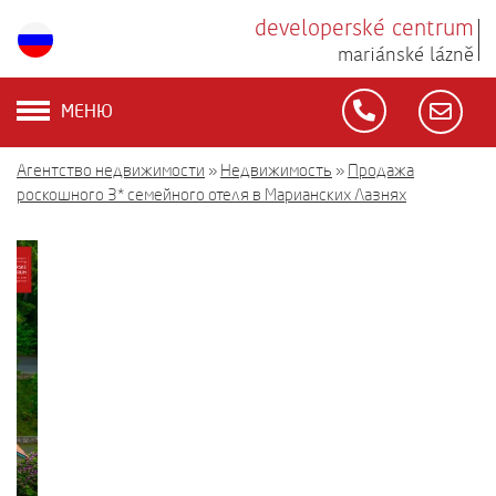
developerské centrum
mariánské lázně
МЕНЮ
Агентство недвижимости
»
Недвижимость
»
Продажа
роскошного 3* семейного отеля в Марианских Лазнях
‹
›