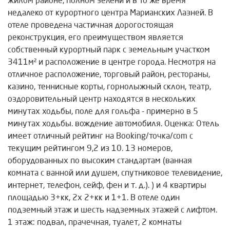
жилом районе, полном зелени и в то же время
недалеко от курортного центра Марианских Лазней. В
отеле проведена частичная дорогостоящая
реконструкция, его преимуществом является
собственный курортный парк с земельным участком
3411м² и расположение в центре города. Несмотря на
отличное расположение, торговый район, рестораны,
казино, теннисные корты, горнолыжный склон, театр,
оздоровительный центр находятся в нескольких
минутах ходьбы, поле для гольфа - примерно в 5
минутах ходьбы. вождение автомобиля. Оценка: Отель
имеет отличный рейтинг на Booking/точка/com с
текущим рейтингом 9,2 из 10. 13 номеров,
оборудованных по высоким стандартам (ванная
комната с ванной или душем, спутниковое телевидение,
интернет, телефон, сейф, фен и т. д.). ) и 4 квартиры
площадью 3+кк, 2х 2+кк и 1+1. В отеле один
подземный этаж и шесть надземных этажей с лифтом.
1 этаж: подвал, прачечная, туалет, 2 комнаты