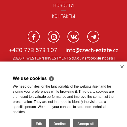
НОВОСТИ
КОНТАКТЫ
+420 773 673 107
info@czech-estate.cz
2026 © WESTERN INVESTMENTS s.r.o., Авторские права |
Real
Чешский
|
English
|
němčina
| SW
man
×
We use cookies
ℹ
We need our files for the functionality of the website itself and for
storing your preferences while browsing it. Third-party cookies are
then used to evaluate performance and improve the content of the
presentation. They are not intended to identify the visitor as a
specific person. We need your consent to store non-technical
cookies.
Edit
Decline
Accept all