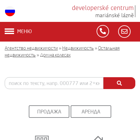
developerské centrum
mariánské lázně
МЕНЮ
Агентство недвижимости
»
Недвижимость
»
Остальная
недвижимость
»
Дом на колесах
ПРОДАЖА
АРЕНДА