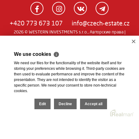
+420 773 673 107
info@czech-estate.cz
2026 © WESTERN INVESTMENTS s.r.o., Авторские права |
Real
Чешский
|
English
|
němčina
| SW
man
×
We use cookies
ℹ
We need our files for the functionality of the website itself and for
storing your preferences while browsing it. Third-party cookies are
then used to evaluate performance and improve the content of the
presentation. They are not intended to identify the visitor as a
specific person. We need your consent to store non-technical
cookies.
Edit
Decline
Accept all