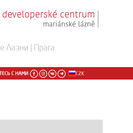
developerské centrum
mariánské lázně
 Лазни | Прага
ЕСЬ С НАМИ
CZK