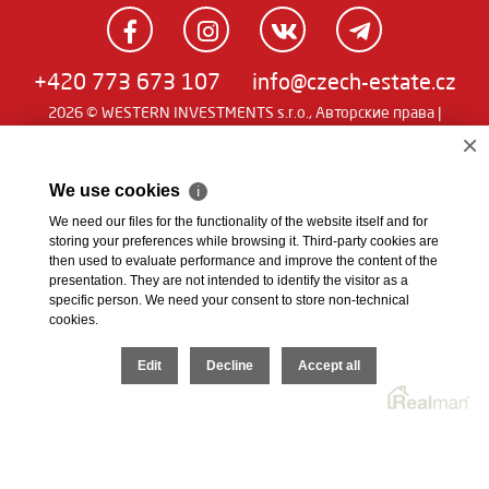
+420 773 673 107
info@czech-estate.cz
2026 © WESTERN INVESTMENTS s.r.o., Авторские права |
Real
Чешский
|
English
|
němčina
| SW
man
×
We use cookies
ℹ
We need our files for the functionality of the website itself and for
storing your preferences while browsing it. Third-party cookies are
then used to evaluate performance and improve the content of the
presentation. They are not intended to identify the visitor as a
specific person. We need your consent to store non-technical
cookies.
Edit
Decline
Accept all