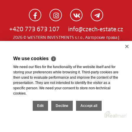
+420 773 673 107
info@czech-estate.cz
2026 © WESTERN INVESTMENTS s.r.o., Авторские права |
Real
Чешский
|
English
|
němčina
| SW
man
×
We use cookies
ℹ
We need our files for the functionality of the website itself and for
storing your preferences while browsing it. Third-party cookies are
then used to evaluate performance and improve the content of the
presentation. They are not intended to identify the visitor as a
specific person. We need your consent to store non-technical
cookies.
Edit
Decline
Accept all