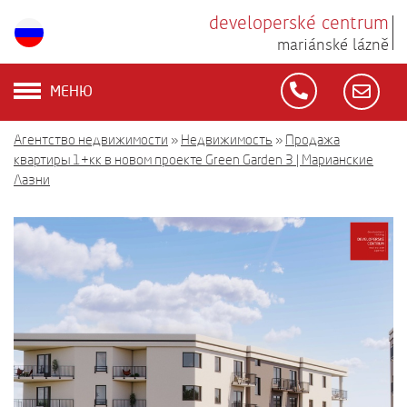
developerské centrum
mariánské lázně
МЕНЮ
Агентство недвижимости
»
Недвижимость
»
Продажа
квартиры 1+кк в новом проекте Green Garden 3 | Марианские
Лазни