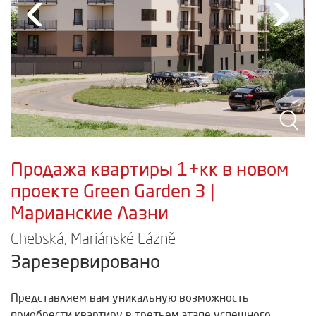
‹
›
Продажа квартиры 1+кк в новом
проекте Green Garden 3 |
Марианские Лазни
Chebská, Mariánské Lázně
Зарезервировано
Представляем вам уникальную возможность
приобрести квартиру в третьем этапе успешного