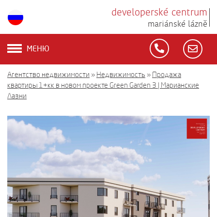
developerské centrum
mariánské lázně
МЕНЮ
Агентство недвижимости
»
Недвижимость
»
Продажа
квартиры 1+кк в новом проекте Green Garden 3 | Марианские
Лазни