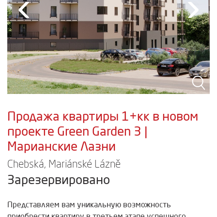
‹
›
Продажа квартиры 1+кк в новом
проекте Green Garden 3 |
Марианские Лазни
Chebská, Mariánské Lázně
Зарезервировано
Представляем вам уникальную возможность
приобрести квартиру в третьем этапе успешного