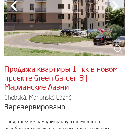
‹
›
Продажа квартиры 1+кк в новом
проекте Green Garden 3 |
Марианские Лазни
Chebská, Mariánské Lázně
Зарезервировано
Представляем вам уникальную возможность
приобрести квартиру в третьем этапе успешного