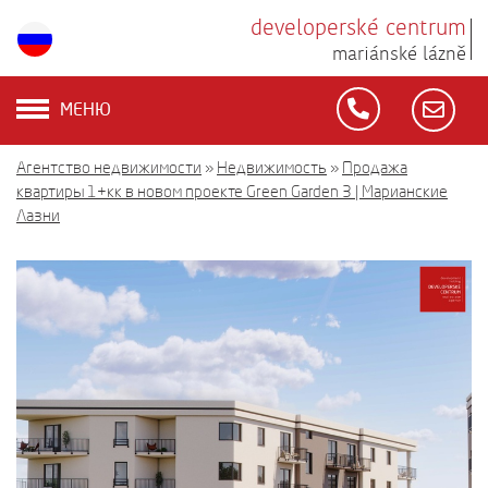
developerské centrum
mariánské lázně
МЕНЮ
Агентство недвижимости
»
Недвижимость
»
Продажа
квартиры 1+кк в новом проекте Green Garden 3 | Марианские
Лазни