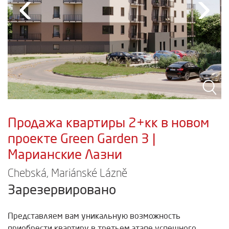
‹
›
Продажа квартиры 2+кк в новом
проекте Green Garden 3 |
Марианские Лазни
Chebská, Mariánské Lázně
Зарезервировано
Представляем вам уникальную возможность
приобрести квартиру в третьем этапе успешного