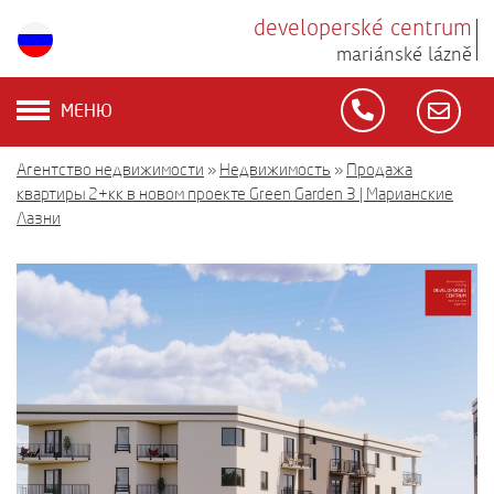
developerské centrum
mariánské lázně
МЕНЮ
Агентство недвижимости
»
Недвижимость
»
Продажа
квартиры 2+кк в новом проекте Green Garden 3 | Марианские
Лазни