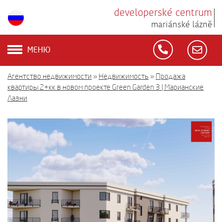
developerské centrum
mariánské lázně
МЕНЮ
Агентство недвижимости
»
Недвижимость
»
Продажа
квартиры 2+кк в новом проекте Green Garden 3 | Марианские
Лазни