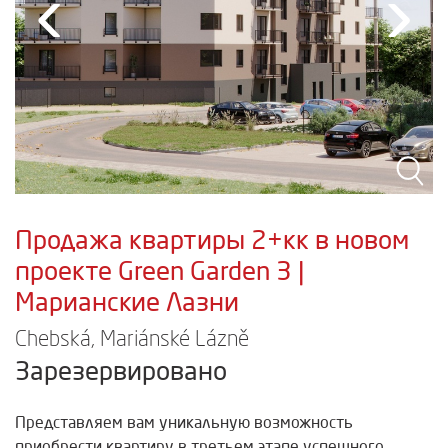
‹
›
Продажа квартиры 2+кк в новом
проекте Green Garden 3 |
Марианские Лазни
Chebská, Mariánské Lázně
Зарезервировано
Представляем вам уникальную возможность
приобрести квартиру в третьем этапе успешного