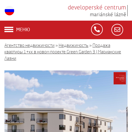
developerské centrum
mariánské lázně
МЕНЮ
Агентство недвижимости
»
Недвижимость
»
Продажа
квартиры 1+кк в новом проекте Green Garden 3 | Марианские
Лазни