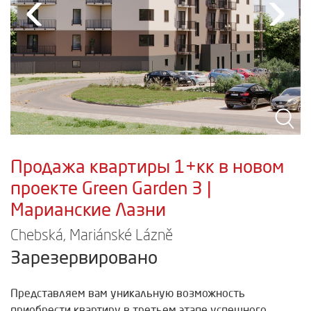
‹
›
Продажа квартиры 1+кк в новом
проекте Green Garden 3 |
Марианские Лазни
Chebská, Mariánské Lázně
Зарезервировано
Представляем вам уникальную возможность
приобрести квартиру в третьем этапе успешного