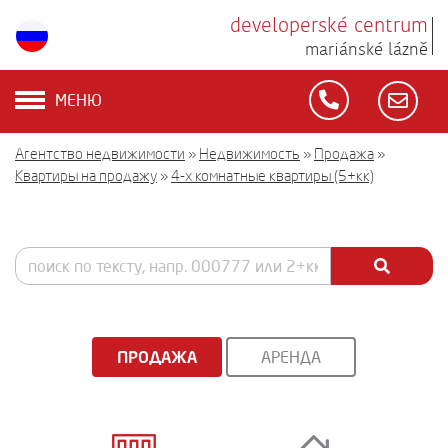
developerské centrum
mariánské lázně
МЕНЮ
Агентство недвижимости
»
Недвижимость
»
Продажа
»
Квартиры на продажу
»
4-х комнатные квартиры (5+кк)
ПРОДАЖА
АРЕНДА