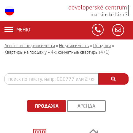
developerské centrum
mariánské lázně
МЕНЮ
Агентство недвижимости
»
Недвижимость
»
Продажа
»
Квартиры на продажу
»
4-х комнатные квартиры (4+1)
ПРОДАЖА
АРЕНДА