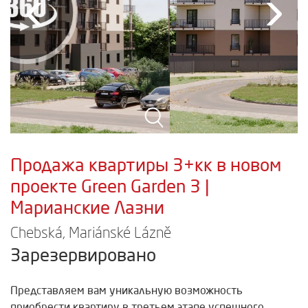
‹
›
Продажа квартиры 3+кк в новом
проекте Green Garden 3 |
Марианские Лазни
Chebská, Mariánské Lázně
Зарезервировано
Представляем вам уникальную возможность
приобрести квартиру в третьем этапе успешного