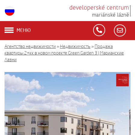
developerské centrum
mariánské lázně
МЕНЮ
Агентство недвижимости
»
Недвижимость
»
Продажа
квартиры 2+кк в новом проекте Green Garden 3 | Марианские
Лазни