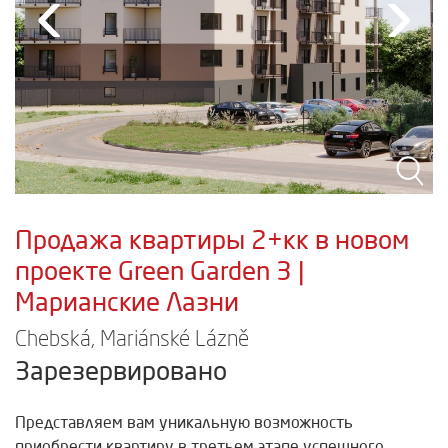
‹
›
Продажа квартиры 2+кк в новом
проекте Green Garden 3 |
Марианские Лазни
Chebská, Mariánské Lázně
Зарезервировано
Представляем вам уникальную возможность
приобрести квартиру в третьем этапе успешного