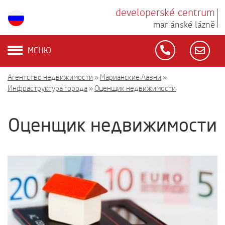
developerské centrum
mariánské lázně
МЕНЮ
Агентство недвижимости
»
Марианские Лазни
»
Инфраструктура города
»
Оценщик недвижимости
Оценщик недвижимости