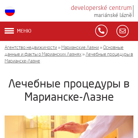
developerské centrum
mariánské lázně
МЕНЮ
Агентство недвижимости
»
Марианские Лазни
»
Основные
данные и факты о Марианских Лазнях
»
Лечебные процедуры в
Марианске-Лазне
Лечебные процедуры в
Марианске-Лазне