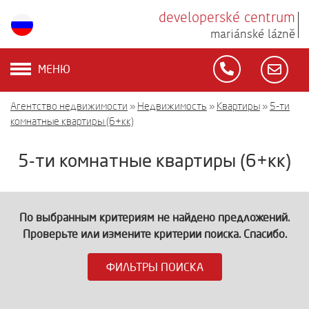
developerské centrum
mariánské lázně
МЕНЮ
Агентство недвижимости
»
Недвижимость
»
Квартиры
»
5-ти
комнатные квартиры (6+кк)
5-ти комнатные квартиры (6+кк)
По выбранным критериям не найдено предложений.
Проверьте или измените критерии поиска. Спасибо.
ФИЛЬТРЫ ПОИСКА