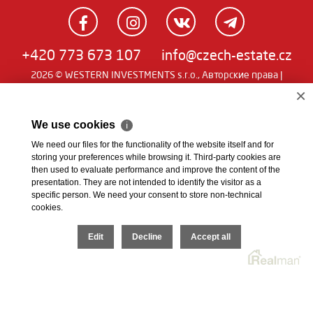
+420 773 673 107
info@czech-estate.cz
2026 © WESTERN INVESTMENTS s.r.o., Авторские права |
Real
Чешский
|
English
|
němčina
| SW
man
×
We use cookies
ℹ
We need our files for the functionality of the website itself and for
storing your preferences while browsing it. Third-party cookies are
then used to evaluate performance and improve the content of the
presentation. They are not intended to identify the visitor as a
specific person. We need your consent to store non-technical
cookies.
Edit
Decline
Accept all