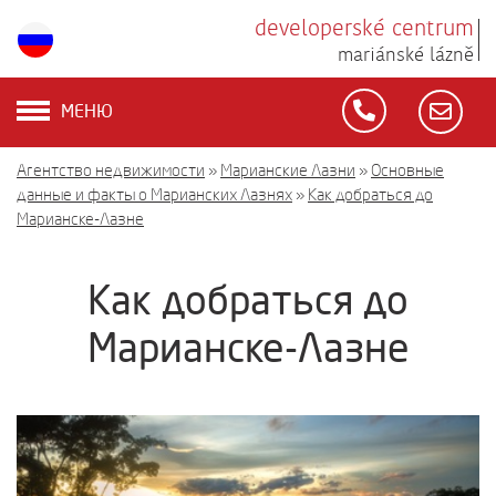
developerské centrum
mariánské lázně
МЕНЮ
Агентство недвижимости
»
Марианские Лазни
»
Основные
данные и факты о Марианских Лазнях
»
Как добраться до
Марианске-Лазне
Как добраться до
Марианске-Лазне