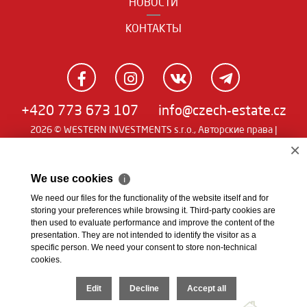
НОВОСТИ
КОНТАКТЫ
+420 773 673 107
info@czech-estate.cz
2026 © WESTERN INVESTMENTS s.r.o., Авторские права |
Real
×
Чешский
|
English
|
němčina
| SW
man
We use cookies
ℹ
We need our files for the functionality of the website itself and for
storing your preferences while browsing it. Third-party cookies are
then used to evaluate performance and improve the content of the
presentation. They are not intended to identify the visitor as a
specific person. We need your consent to store non-technical
cookies.
Edit
Decline
Accept all