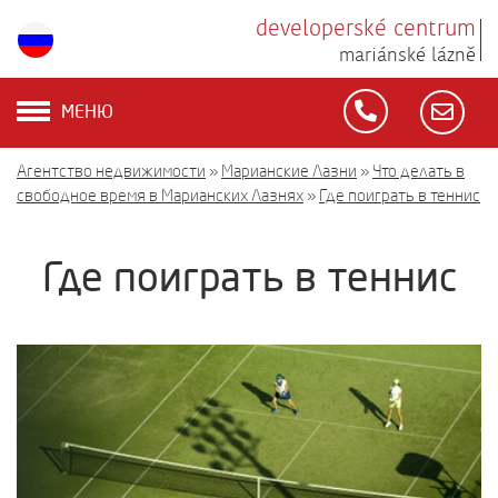
developerské centrum
mariánské lázně
МЕНЮ
Агентство недвижимости
»
Марианские Лазни
»
Что делать в
свободное время в Марианских Лазнях
»
Где поиграть в теннис
Где поиграть в теннис