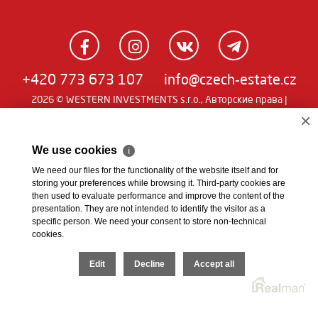
+420 773 673 107
info@czech-estate.cz
2026 © WESTERN INVESTMENTS s.r.o., Авторские права |
Real
×
Чешский
|
English
|
němčina
| SW
man
We use cookies
ℹ
We need our files for the functionality of the website itself and for
storing your preferences while browsing it. Third-party cookies are
then used to evaluate performance and improve the content of the
presentation. They are not intended to identify the visitor as a
specific person. We need your consent to store non-technical
cookies.
Edit
Decline
Accept all