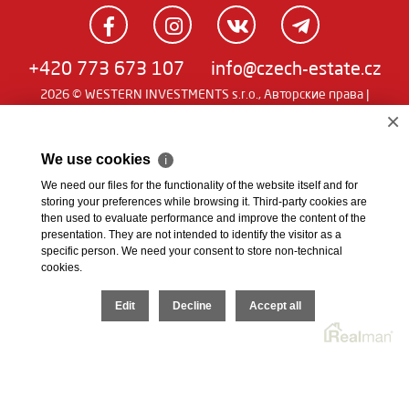
+420 773 673 107
info@czech-estate.cz
2026 © WESTERN INVESTMENTS s.r.o., Авторские права |
Real
Чешский
|
English
|
němčina
| SW
man
×
We use cookies
ℹ
We need our files for the functionality of the website itself and for
storing your preferences while browsing it. Third-party cookies are
then used to evaluate performance and improve the content of the
presentation. They are not intended to identify the visitor as a
specific person. We need your consent to store non-technical
cookies.
Edit
Decline
Accept all