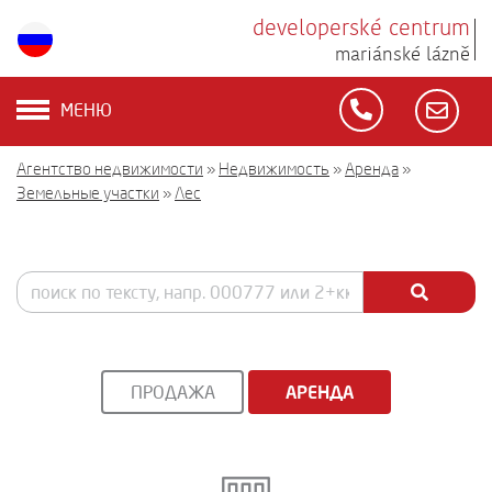
developerské centrum
mariánské lázně
МЕНЮ
Агентство недвижимости
»
Недвижимость
»
Аренда
»
Земельные участки
»
Лес
ПРОДАЖА
АРЕНДА