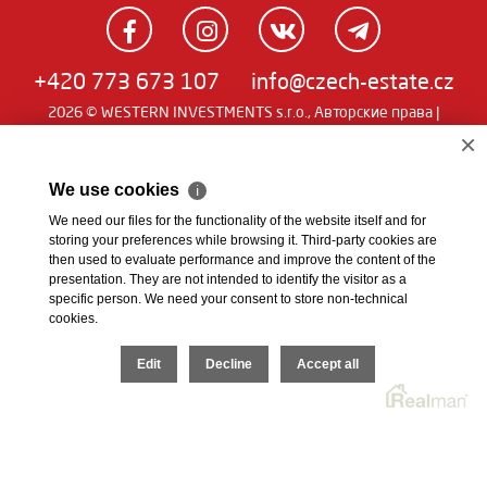
+420 773 673 107
info@czech-estate.cz
2026 © WESTERN INVESTMENTS s.r.o., Авторские права |
Real
Чешский
|
English
|
němčina
| SW
man
×
We use cookies
ℹ
We need our files for the functionality of the website itself and for
storing your preferences while browsing it. Third-party cookies are
then used to evaluate performance and improve the content of the
presentation. They are not intended to identify the visitor as a
specific person. We need your consent to store non-technical
cookies.
Edit
Decline
Accept all