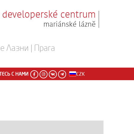
developerské centrum
mariánské lázně
 Лазни | Прага
ЕСЬ С НАМИ
CZK