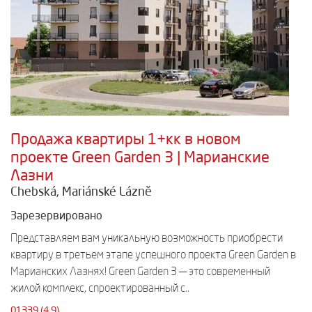
Продажа квартиры 1+кк в новом
проекте Green Garden 3 | Марианские
Лазни
Chebská, Mariánské Lázně
Зарезервировано
Представляем вам уникальную возможность приобрести
квартиру в третьем этапе успешного проекта Green Garden в
Марианских Лазнях! Green Garden 3 — это современный
жилой комплекс, спроектированный с..
01339 (4.9)