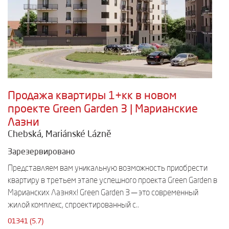
Продажа квартиры 1+кк в новом
проекте Green Garden 3 | Марианские
Лазни
Chebská, Mariánské Lázně
Зарезервировано
Представляем вам уникальную возможность приобрести
квартиру в третьем этапе успешного проекта Green Garden в
Марианских Лазнях! Green Garden 3 — это современный
жилой комплекс, спроектированный с..
01341 (5.7)