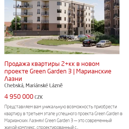
Продажа квартиры 2+кк в новом
проекте Green Garden 3 | Марианские
Лазни
Chebská, Mariánské Lázně
4 950 000
CZK
Представляем вам уникальную возможность приобрести
квартиру в третьем этапе успешного проекта Green Garden в
Марианских Лазнях! Green Garden 3 — это современный
жилой комплекс, спроектированный с..