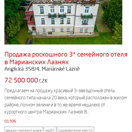
Продажа роскошного 3* семейного отеля
в Марианских Лазнях
Anglická 358/4, Mariánské Lázně
72 500 000
CZK
Предлагаем на продажу красивый 3-звездочный отель
семейного типа начала 20 века, который расположен в жилом
районе, полном зелени и в то же время недалеко от
курортного центра Марианских Лазней. В..
01306
видео презентация
лифт
парковочное место