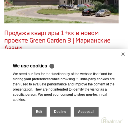
Продажа квартиры 1+кк в новом
проекте Green Garden 3 | Марианские
Лазни
×
Chebská, Mariánské Lázně
Зарезервировано
We use cookies
ℹ
Представляем вам уникальную возможность приобрести
We need our files for the functionality of the website itself and for
storing your preferences while browsing it. Third-party cookies are
квартиру в третьем этапе успешного проекта Green Garden в
then used to evaluate performance and improve the content of the
Марианских Лазнях! Green Garden 3 — это современный
presentation. They are not intended to identify the visitor as a
жилой комплекс, спроектированный с..
specific person. We need your consent to store non-technical
cookies.
01339 (4.11)
360° виртуальный просмотр
Edit
Decline
балкон
лифт
Accept all