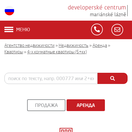
developerské centrum
mariánské lázně
МЕНЮ
Агентство недвижимости
»
Недвижимость
»
Аренда
»
Квартиры
»
4-х комнатные квартиры (5+кк)
ПРОДАЖА
АРЕНДА