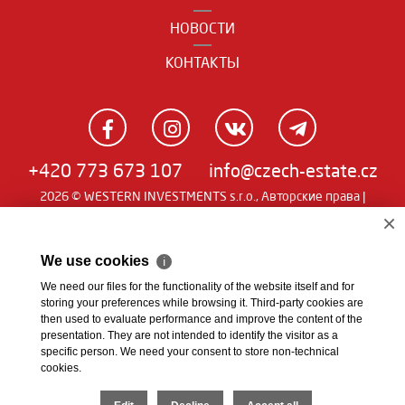
НОВОСТИ
КОНТАКТЫ
+420 773 673 107
info@czech-estate.cz
2026 © WESTERN INVESTMENTS s.r.o., Авторские права |
Real
Чешский
|
English
|
němčina
| SW
man
×
We use cookies
ℹ
We need our files for the functionality of the website itself and for
storing your preferences while browsing it. Third-party cookies are
then used to evaluate performance and improve the content of the
presentation. They are not intended to identify the visitor as a
specific person. We need your consent to store non-technical
cookies.