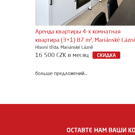
Аренда квартиры 4-х комнатная
квартира (3+1) 87 m², Mariánské Lázn
Hlavní třída, Mariánské Lázně
16 500 CZK в месяц
СКИДКА
больше предложений...
ОСТАВТЕ НАМ ВАШИ К