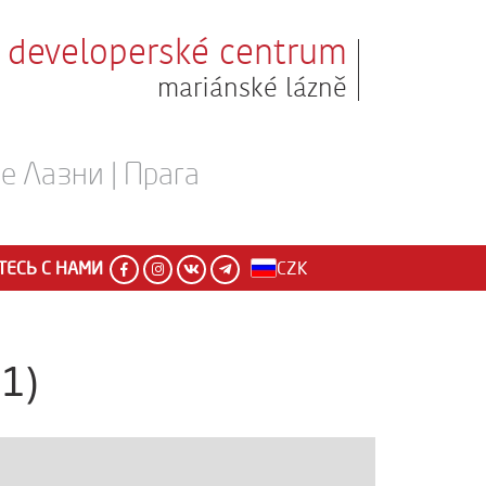
developerské centrum
mariánské lázně
 Лазни | Прага
ЕСЬ С НАМИ
CZK
1)