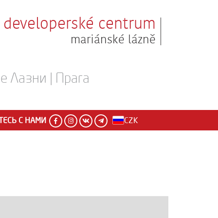
developerské centrum
mariánské lázně
 Лазни | Прага
ЕСЬ С НАМИ
CZK