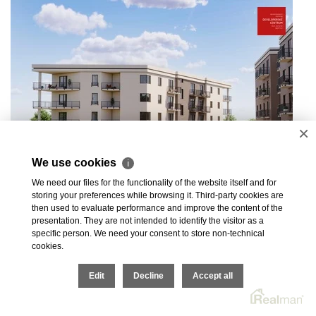
×
We use cookies
ℹ
We need our files for the functionality of the website itself and for
storing your preferences while browsing it. Third-party cookies are
then used to evaluate performance and improve the content of the
presentation. They are not intended to identify the visitor as a
Продажа квартиры 2+кк в новом
specific person. We need your consent to store non-technical
проекте Green Garden 3 | Марианские
cookies.
Лазни
Edit
Decline
Accept all
Chebská, Mariánské Lázně
Зарезервировано